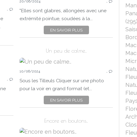
20/06/2024
…
NATURE
Mant
…
FLEURS
"Elles sont glabres, allongées avec une
Pana
PANA
ROSES
ne
extrémité pointue, soudées à la...
(295
PANASONIC LUMIX DC-FZ 1000 II
.
Sais
EN SAVOIR PLUS
HOMMAGE
Bord
MUSIQUE
Mac
PERSONNALITÉ
Un peu de calme..
Macr
Micr
Nat
10/06/2024
…
CHALLENGES
Fleu
…
2024
Sous les Tilleuls Cliquer sur une photo
Nat
REGARDS SUR...
une
pour la voir en grand format (et...
Fleu
PHOTO À THÈME
EN SAVOIR PLUS
Pays
PANA
NOIR ET BLANC
Flor
NATURE
Arch
FLEURS
Encore en boutons..
Clo
CLOSE-UP
Fleu
PANASONIC LUMIX DC-FZ 1000 II