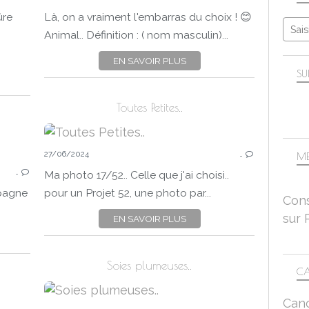
FRUITS
ûre
Là, on a vraiment l'embarras du choix ! 😊
SAISON
Animal.. Définition : ( nom masculin)...
ÉTÉ
EN SAVOIR PLUS
MACRO-PROXI
SU
PANASONIC LUMIX DC-FZ 1000 II
Toutes Petites..
27/06/2024
…
ME
CHALLENGES
…
DÉFIS PHOTO
Ma photo 17/52.. Celle que j'ai choisi..
PROJET 52-2024
mpagne
pour un Projet 52, une photo par...
Cons
PROJET52DEMA
sur 
EN SAVOIR PLUS
PANA
NATURE
CAMPAGNE
PANASONIC LUMIX DC-FZ 1000 II
Soies plumeuses..
CA
Can