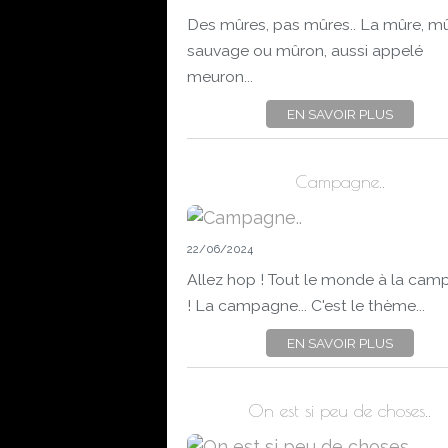
Des mûres, pas mûres.. La mûre, m
sauvage ou mûron, aussi appelé
meuron...
EN SAVOIR PLUS
Campagne..
22/06/2024
Allez hop ! Tout le monde à la ca
! La campagne... C'est le thème...
EN SAVOIR PLUS
On est si peu de choses..