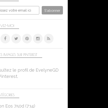
PROJET 52-2024
PROJET52DEMA
NATURE
ANIMAUX
IVEZ-MOI
CANON EOS 750D
MACRO
DÉFI PHOTO - 52 SEMAINES
DÉFIS PHOTO
S IMAGES SUR PINTEREST
DÉFI 52
NATURE
ultez le profil de EvelyneGD
MACRO-PROXI
Pinterest.
SONIC LUMIX DC-FZ 1000 II
TÉGORIES
NATURE
on Eos 750d
(734)