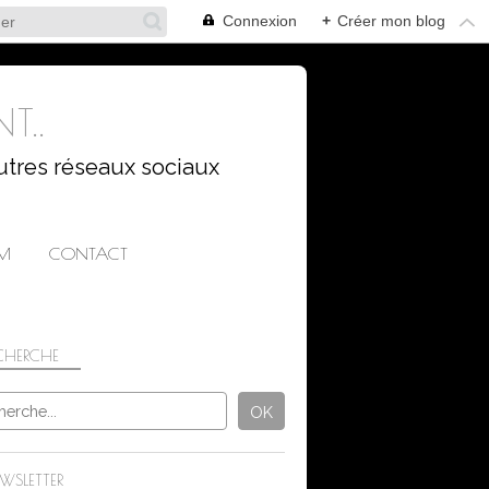
Connexion
+
Créer mon blog
T..
utres réseaux sociaux
AM
CONTACT
CHERCHE
CHALLENGES PHOTO
WSLETTER
DÉFIS PHOTO