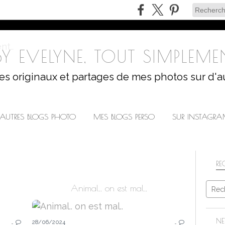
Y EVELYNE, TOUT SIMPLEMEN
les originaux et partages de mes photos sur d'a
AUTRES BLOGS PHOTO
MES BLOGS PERSO
SUR INSTAGR
RE
Animal.. on est mal..
NATURE
NE
…
28/06/2024
…
VERDURE