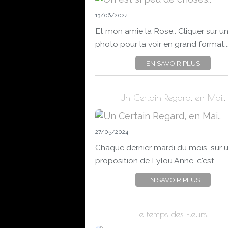
13/06/2024
Et mon amie la Rose.. Cliquer sur u
photo pour la voir en grand format..
EN SAVOIR PLUS
Un Certain Regard, en Mai..
27/05/2024
Chaque dernier mardi du mois, sur 
proposition de Lylou.Anne, c'est...
EN SAVOIR PLUS
Le temps des Fleurs..