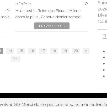
Sais
25/05/2024
…
DÉFIS PHOTO
202
…
PROJET 52-2024
Mais c'est la Reine des Fleurs ! Même
Dive
PROJET 52 DE MA
e mois
après la pluie.. Chaque dernier samedi...
Coul
FLEURS
EN SAVOIR PLUS
NATURE
CLOSE UP
CH
PANASONIC LUMIX DC-FZ 1000 II
PANA
30
40
3
14
15
16
17
18
19
20
>
>>
 EvelyneGD-Merci de ne pas copier sans mon autoris