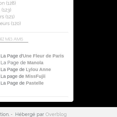
on
(128)
LA FLEUR DU MOIS
5
(123)
2024
rs
(121)
FLEURS
eurs
(120)
ROSES
NATURE
CLOSE-UP
EZ MES AMIS
MACRO
SONIC LUMIX DC-FZ 1000 II
La Page d'
Une Fleur de Paris
La Page de
Manola
La Page de
Lylou Anne
La page de
MissFujii
La Page de
Pastelle
ation. - Hébergé par
Overblog