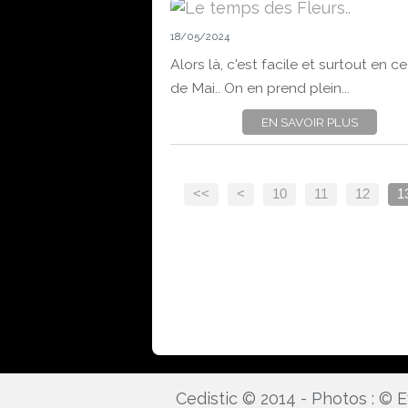
18/05/2024
Alors là, c'est facile et surtout en c
de Mai.. On en prend plein...
EN SAVOIR PLUS
<<
<
10
11
12
1
Cedistic © 2014 - Photos : ©