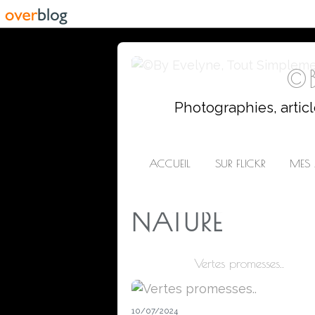
©B
Photographies, artic
ACCUEIL
SUR FLICKR
MES 
NATURE
Vertes promesses..
10/07/2024