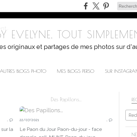
Y EVELYNE, TOUT SIMPLEMEN
les originaux et partages de mes photos sur d'a
AUTRES BLOGS PHOTO
MES BLOGS PERSO
SUR INSTAGR
Des Papillons...
RE
…
22/07/2021
…
 sur la
Le Paon du Jour Paon-du-jour - face
NE