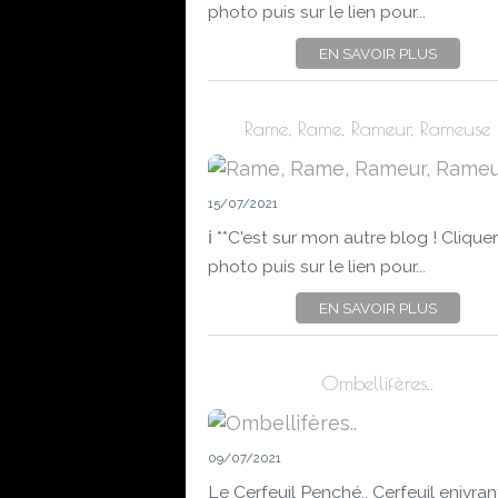
photo puis sur le lien pour...
EN SAVOIR PLUS
Rame, Rame, Rameur, Rameuse !.
15/07/2021
ℹ️ **C'est sur mon autre blog ! Cliquer
photo puis sur le lien pour...
EN SAVOIR PLUS
Ombellifères..
09/07/2021
Le Cerfeuil Penché.. Cerfeuil enivran