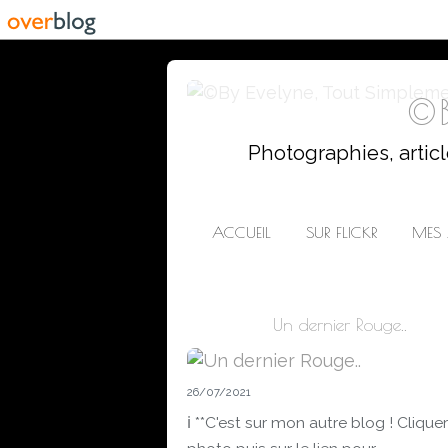
©B
Photographies, artic
ACCUEIL
SUR FLICKR
MES 
Un dernier Rouge..
26/07/2021
ℹ️ **C'est sur mon autre blog ! Cliquer