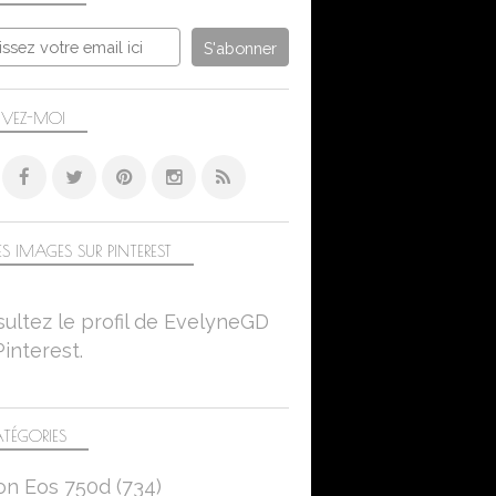
MACRO
IVEZ-MOI
FLEURS ET PLANTES
FLORE
BORDS DE SEINE
CANON EOS 750D
S IMAGES SUR PINTEREST
MACRO
ultez le profil de EvelyneGD
Pinterest.
FLEURS
TÉGORIES
NATURE
MACRO
on Eos 750d
(734)