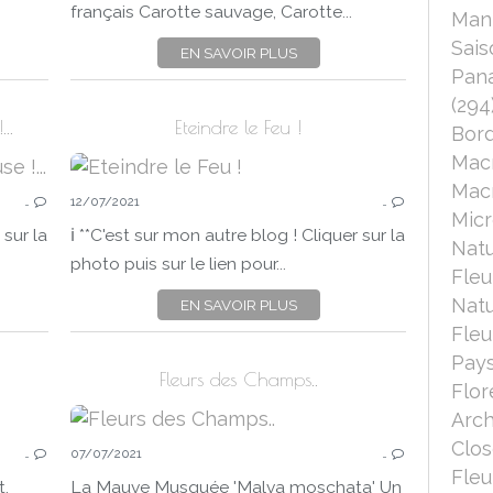
français Carotte sauvage, Carotte...
Mant
Sais
EN SAVOIR PLUS
Pana
(294
..
Eteindre le Feu !
Bord
Mac
Macr
…
12/07/2021
…
Micr
 sur la
ℹ️ **C'est sur mon autre blog ! Cliquer sur la
Nat
photo puis sur le lien pour...
Fleu
Nat
EN SAVOIR PLUS
Fleu
Pays
Fleurs des Champs..
Flor
Arch
FLEURS
Clo
…
07/07/2021
…
FEUILLAGES
Fleu
NATURE
t,
La Mauve Musquée 'Malva moschata' Un