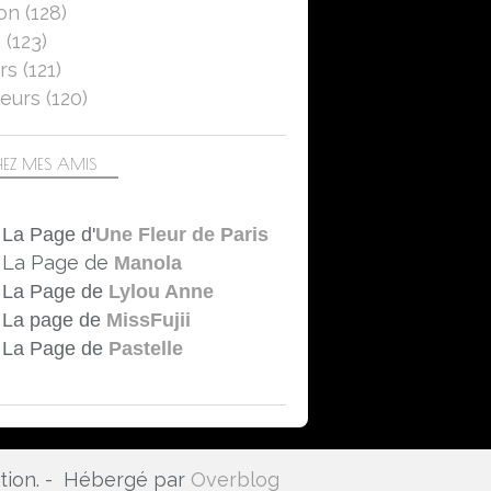
on
(128)
SAISONS
5
(123)
ÉTÉ
rs
(121)
CANON EOS 750D
eurs
(120)
EZ MES AMIS
La Page d'
Une Fleur de Paris
La Page de
Manola
La Page de
Lylou Anne
La page de
MissFujii
La Page de
Pastelle
ation. - Hébergé par
Overblog