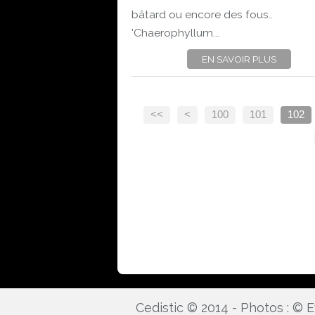
bâtard ou encore des fous..
'Chaerophyllum...
EN SAVOIR PLUS
<<
<
100
101
102
Cedistic © 2014 - Photos : ©