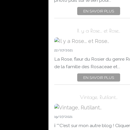
photo puis sur le lien pour...
EN SAVOIR PLUS
Il y a Rose... et Rose..
22/07/2021
La Rose, fleur du Rosier du genre R
de la famille des Rosaceae et...
EN SAVOIR PLUS
Vintage, Rutilant..
19/07/2021
ℹ️ **C'est sur mon autre blog ! Cliquer