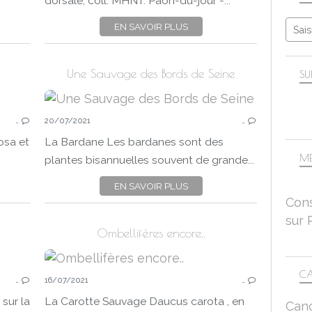
dorsale, coll. MHNT. Paon-du-jour -...
EN SAVOIR PLUS
Une Sauvage des Bords de Seine
SU
FLEURS
…
20/07/2021
…
FLORE
BORDS DE SEINE
osa et
La Bardane Les bardanes sont des
PAYSAGES
ME
plantes bisannuelles souvent de grande...
CANON EOS 750D
EN SAVOIR PLUS
Cons
sur 
Ombellifères encore..
CA
…
16/07/2021
…
 sur la
La Carotte Sauvage Daucus carota , en
Can