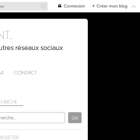
Connexion
+
Créer mon blog
T..
utres réseaux sociaux
AM
CONTACT
CHERCHE
PAPILLONS
INSECTES
NATURE
WSLETTER
CANON EOS 750D