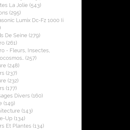
CANON EOS 750D
es La Jolie
(543)
ons
(295)
sonic Lumix Dc-Fz 1000 Ii
)
s De Seine
(279)
ro
(261)
o - Fleurs, Insectes,
ocosmos..
(257)
ure
(248)
rs
(237)
ure
(232)
rs
(177)
ages Divers
(160)
e
(149)
itecture
(143)
FLEURS
se-Up
(134)
CAMPAGNE
rs Et Plantes
(134)
NATURE