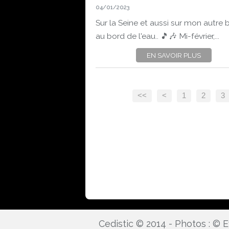
04/01/2023
Sur la Seine et aussi sur mon autre b
au bord de l'eau.. 🎵🎶 Mi-février,...
EN SAVOIR PLUS
<<
<
1
2
3
Cedistic © 2014 - Photos : ©