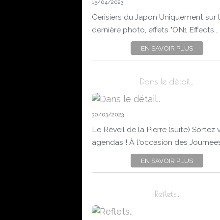
15/04/2023
Cerisiers du Japon Uniquement sur 
dernière photo, effets "ON1 Effects...
EN SAVOIR PLUS
Dans le détail..
30/03/2023
Le Réveil de la Pierre (suite) Sortez 
agendas ! À l'occasion des Journées.
EN SAVOIR PLUS
Reflets..