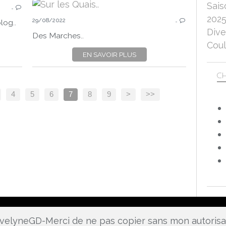
Sais
…
BORDS DE SEINE
202
29/08/2022
LA SEINE
…
log..
Dive
NATURE
Des Marches..
Coul
MANTES-LA-JOLIE
EN SAVOIR PLUS
CANON EOS 750D
CH
4
5
6
7
8
9
>
>>
 EvelyneGD-Merci de ne pas copier sans mon autoris