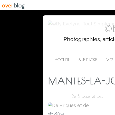
©B
Photographies, artic
ACCUEIL
SUR FLICKR
MES 
MANTES-LA-JO
De Briques et de..
08/06/2023