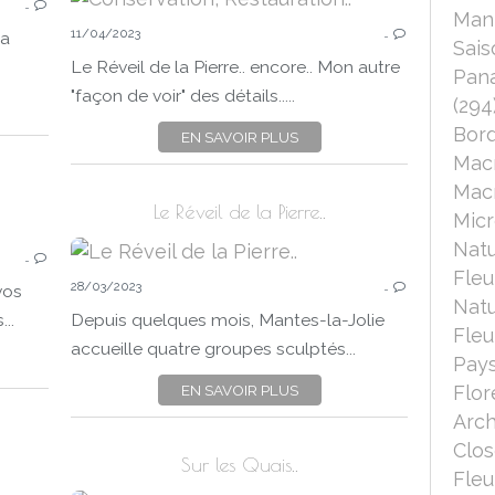
…
ARBRES
Mant
11/04/2023
SAISON
…
la
Sais
PRINTEMPS
Le Réveil de la Pierre.. encore.. Mon autre
Pana
MANTES-LA-JOLIE
"façon de voir" des détails.....
(294
CANON EOS 750D
Bord
EN SAVOIR PLUS
Mac
Macr
Le Réveil de la Pierre..
Micr
PATRIMOINE
Nat
…
ARCHITECTURE
Fleu
28/03/2023
HISTOIRE
…
vos
Nat
MÉTIERS D'ART
..
Depuis quelques mois, Mantes-la-Jolie
Fleu
SCULPTURES
accueille quatre groupes sculptés...
Pays
MANTES-LA-JOLIE
EN SAVOIR PLUS
Flor
CANON EOS 750D
Arch
Clo
Sur les Quais..
Fleu
REFLETS