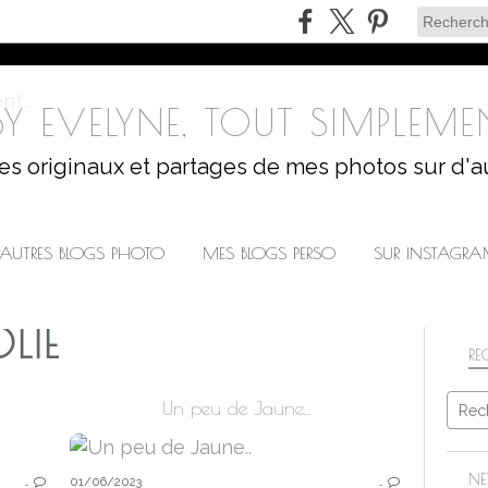
Y EVELYNE, TOUT SIMPLEMEN
les originaux et partages de mes photos sur d'a
AUTRES BLOGS PHOTO
MES BLOGS PERSO
SUR INSTAGR
LIE
RE
Un peu de Jaune..
ARCHITECTURE
NE
…
01/06/2023
…
PATRIMOINE