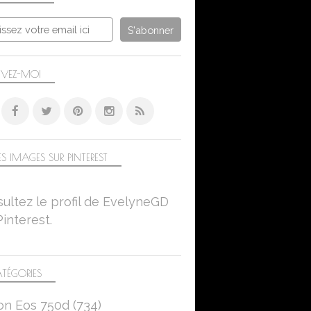
PAYSAGE URBAIN
BANCS
LA RUE
MANTES-LA-JOLIE
IVEZ-MOI
CANON EOS 750D
FLEURS
NATURE
S IMAGES SUR PINTEREST
ORCHIDÉES
BORDS DE SEINE
ultez le profil de EvelyneGD
MANTES-LA-JOLIE
Pinterest.
CANON EOS 750D
TÉGORIES
on Eos 750d
(734)