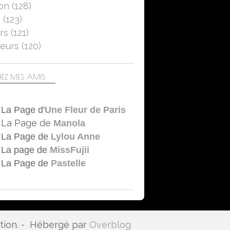
on
(128)
ARCHITECTURE
5
(123)
MARCHES
rs
(121)
QUAIS
eurs
(120)
MANTES-LA-JOLIE
CANON EOS 750D
EZ MES AMIS
La Page d'
Une Fleur de Paris
La Page de
Manola
La Page de
Lylou Anne
La page de
MissFujii
La Page de
Pastelle
ation. - Hébergé par
Overblog