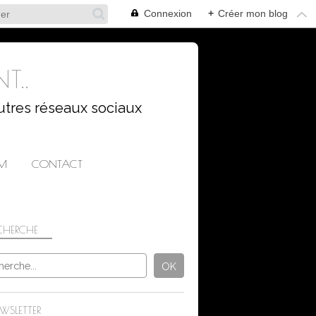
Connexion
+
Créer mon blog
T..
utres réseaux sociaux
AM
CONTACT
CHERCHE
ARCHITECTURE
WSLETTER
EN VILLE