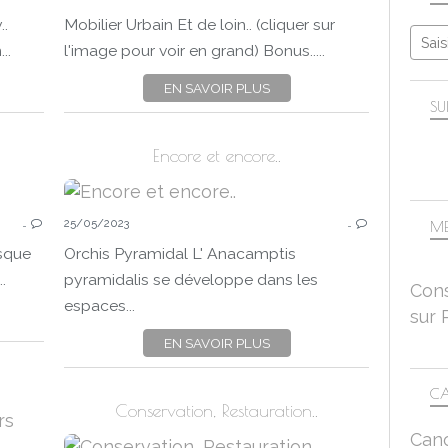
HISTOIRE
..
Mobilier Urbain Et de loin.. (cliquer sur
MANTES-LA-JOLIE
..
l'image pour voir en grand) Bonus.....
CANON EOS 750D
EN SAVOIR PLUS
SU
Encore et encore..
ART
…
25/05/2023
…
STREET ART
ME
ART URBAIN
esque
Orchis Pyramidal L' Anacamptis
MANTES-LA-JOLIE
.
pyramidalis se développe dans les
Cons
EN VILLE
espaces...
sur 
CANON EOS 750D
EN SAVOIR PLUS
CA
Conservation, Restauration..
FLEURS
Can