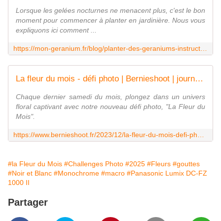
Lorsque les gelées nocturnes ne menacent plus, c'est le bon
moment pour commencer à planter en jardinière. Nous vous
expliquons ici comment ...
https://mon-geranium.fr/blog/planter-des-geraniums-instructions-pour-jardiniers-debutants-et-confirmes/
La fleur du mois - défi photo | Bernieshoot | journal web
Chaque dernier samedi du mois, plongez dans un univers
floral captivant avec notre nouveau défi photo, "La Fleur du
Mois".
https://www.bernieshoot.fr/2023/12/la-fleur-du-mois-defi-photo.html
#la Fleur du Mois
#Challenges Photo
#2025
#Fleurs
#gouttes
#Noir et Blanc
#Monochrome
#macro
#Panasonic Lumix DC-FZ
1000 II
Partager