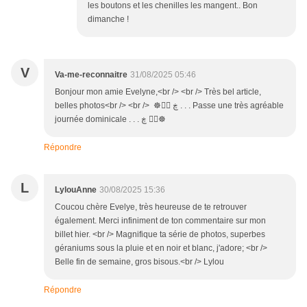
les boutons et les chenilles les mangent.. Bon
dimanche !
V
Va-me-reconnaitre
31/08/2025 05:46
Bonjour mon amie Evelyne,<br /> <br /> Très bel article,
belles photos<br /> <br /> ☸ڿ ڰۣ . . . Passe une très agréable
journée dominicale . . . ڰۣ ڿ☸
Répondre
L
LylouAnne
30/08/2025 15:36
Coucou chère Evelye, très heureuse de te retrouver
également. Merci infiniment de ton commentaire sur mon
billet hier. <br /> Magnifique ta série de photos, superbes
géraniums sous la pluie et en noir et blanc, j'adore; <br />
Belle fin de semaine, gros bisous.<br /> Lylou
Répondre